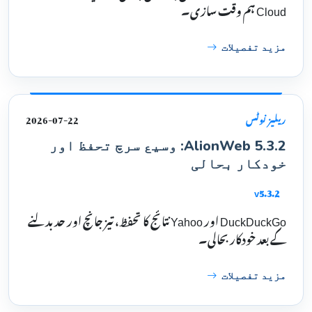
Cloud ہم وقت سازی۔
مزید تفصیلات
2026-07-22
ریلیز نوٹس
AlionWeb 5.3.2: وسیع سرچ تحفظ اور
خودکار بحالی
v5.3.2
DuckDuckGo اور Yahoo نتائج کا تحفظ، تیز جانچ اور حد بدلنے
کے بعد خودکار بحالی۔
مزید تفصیلات