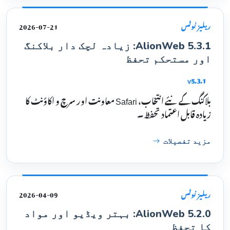
2026-07-21
ریلیز نوٹس
AlionWeb 5.3.1: زیادہ لچک دار بلاکنگ
اور مستحکم تحفظ
v5.3.1
بلاکنگ کے نئے انتخاب، Safari معاونت اور سرچ و اکاؤنٹ کا
زیادہ قابل اعتماد تحفظ۔
مزید تفصیلات
2026-04-09
ریلیز نوٹس
AlionWeb 5.2.0: بہتر ویڈیو اور مواد
کا تحفظ