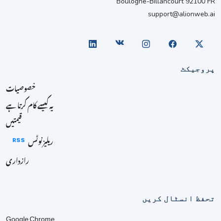
Boulogne-Billancourt 92100 FR
support@alionweb.ai
پروجیکٹ
خصوصیات
یہ کیسے کام کرتا ہے
قیمتیں
ریلیز نوٹس
RSS
رازداری
تحفظ انسٹال کریں
Google Chrome