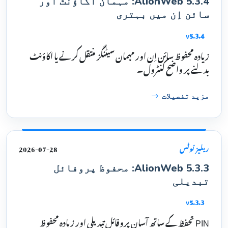
AlionWeb 5.3.4: مہمان اکاؤنٹ اور
سائن اِن میں بہتری
v5.3.4
زیادہ محفوظ سائن اِن اور مہمان سیٹنگز منتقل کرنے یا اکاؤنٹ
بدلنے پر واضح کنٹرول۔
مزید تفصیلات
2026-07-28
ریلیز نوٹس
AlionWeb 5.3.3: محفوظ پروفائل
تبدیلی
v5.3.3
PIN تحفظ کے ساتھ آسان پروفائل تبدیلی اور زیادہ محفوظ