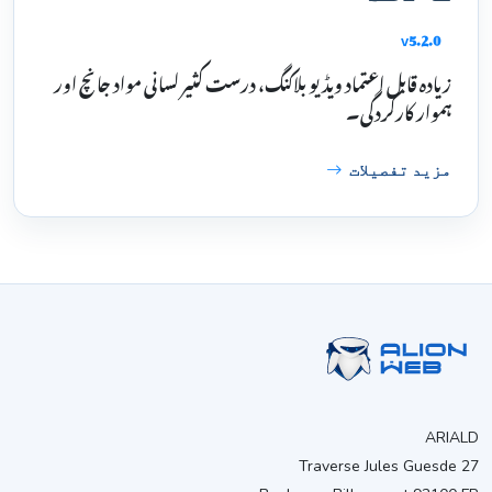
v5.2.0
زیادہ قابل اعتماد ویڈیو بلاکنگ، درست کثیر لسانی مواد جانچ اور
ہموار کارکردگی۔
مزید تفصیلات
ARIALD
27 Traverse Jules Guesde