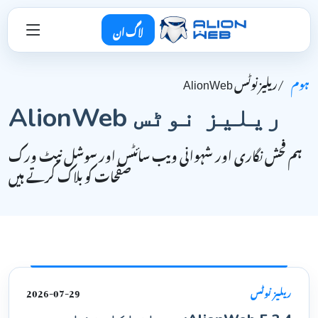
لاگ ان
ہوم
ریلیز نوٹس AlionWeb
ریلیز نوٹس AlionWeb
ہم فحش نگاری اور شہوانی ویب سائٹس اور سوشل نیٹ ورک
صفحات کو بلاک کرتے ہیں
2026-07-29
ریلیز نوٹس