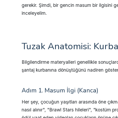
gerekir. Şimdi, bir gencin masum bir ilgisini
inceleyelim.
Tuzak Anatomisi: Kurba
Bilgilendirme materyalleri genellikle sonuçla
şantaj kurbanına dönüştüğünü nadiren gösteri
Adım 1. Masum İlgi (Kanca)
Her şey, çocuğun yaşıtları arasında öne çıkm
nasıl alınır", "Brawl Stars hileleri", "kostüm p
ödül vaat eden videoları çocukların önüne ç