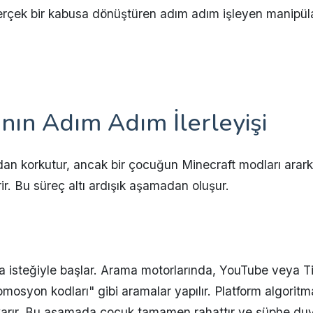
 gerçek bir kabusa dönüştüren adım adım işleyen manipül
nın Adım Adım İlerleyişi
rdan korkutur, ancak bir çocuğun Minecraft modları ararke
r. Bu süreç altı ardışık aşamadan oluşur.
a isteğiyle başlar. Arama motorlarında, YouTube veya Ti
romosyon kodları" gibi aramalar yapılır. Platform algoritm
ıkarır. Bu aşamada çocuk tamamen rahattır ve şüphe duy