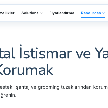
zellikler
Solutions
Fiyatlandırma
Resources
ital İstismar ve 
 Korumak
stekli şantaj ve grooming tuzaklarından korumak
öğrenin.