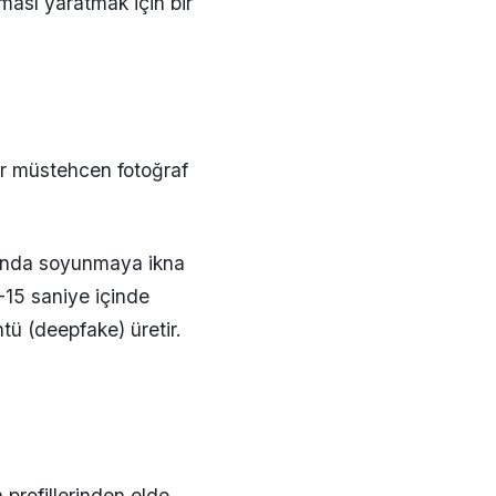
ması yaratmak için bir
ir müstehcen fotoğraf
ısında soyunmaya ikna
0-15 saniye içinde
tü (deepfake) üretir.
profillerinden elde