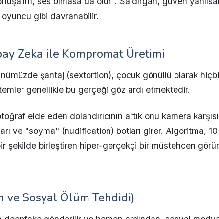
konuşalım, ses olmasa da olur". Saldırgan, güven yanılsa
oyuncu gibi davranabilir.
Yapay Zeka ile Kompromat Üretimi
ümüzde şantaj (sextortion), çocuk gönüllü olarak hiçb
mler genellikle bu gerçeği göz ardı etmektedir.
fotoğraf elde eden dolandırıcının artık onu kamera karş
ları ve "soyma" (nudification) botları girer. Algoritma, 1
r şekilde birleştiren hiper-gerçekçi bir müstehcen görün
n ve Sosyal Ölüm Tehdidi)
en deepfake gönderilir ve hemen ardından, sosyal medya 