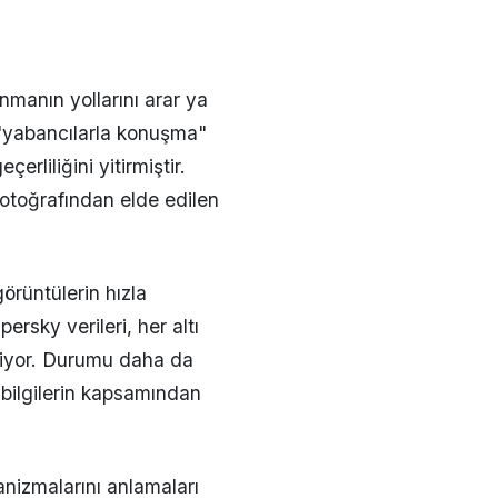
nmanın yollarını arar ya
 "yabancılarla konuşma"
rliliğini yitirmiştir.
fotoğrafından elde edilen
örüntülerin hızla
rsky verileri, her altı
eriyor. Durumu daha da
l bilgilerin kapsamından
anizmalarını anlamaları