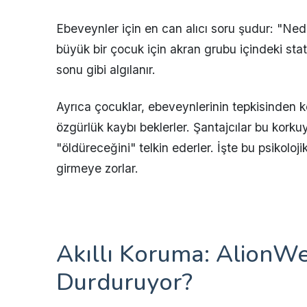
Ebeveynler için en can alıcı soru şudur: "Ne
büyük bir çocuk için akran grubu içindeki statü 
sonu gibi algılanır.
Ayrıca çocuklar, ebeveynlerinin tepkisinden ko
özgürlük kaybı beklerler. Şantajcılar bu korku
"öldüreceğini" telkin ederler. İşte bu psikolo
girmeye zorlar.
Akıllı Koruma: AlionW
Durduruyor?