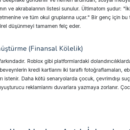
nın ve akrabalarının listesi sunulur. Ültimatom şudur: "İk
etmenine ve tüm okul gruplarına uçar." Bir genç için bu t
tirel düşünmeyi tamamen felç eder.
üştürme (Finansal Kölelik)
farkındadır. Roblox gibi platformlardaki dolandırıcılıkla
Ebeveynlerin kredi kartlarını iki taraflı fotoğraflamaları,
ı istenir. Daha kötü senaryolarda çocuk, çevrimdışı suçlar
 uyuşturucu reklamlarını duvarlara yazmaya zorlanır. Çoc