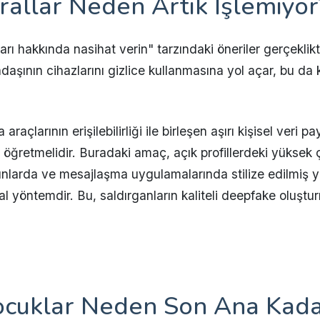
rallar Neden Artık İşlemiyor
arı hakkında nasihat verin" tarzındaki öneriler gerçeklik
aşının cihazlarını gizlice kullanmasına yol açar, bu da
çlarının erişilebilirliği ile birleşen aşırı kişisel veri p
ı öğretmelidir. Buradaki amaç, açık profillerdeki yüksek 
Oyunlarda ve mesajlaşma uygulamalarında stilize edilmiş 
l yöntemdir. Bu, saldırganların kaliteli deepfake oluştu
 Çocuklar Neden Son Ana Kad