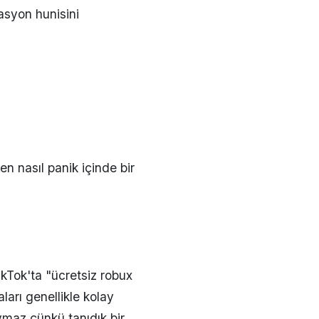
asyon hunisini
n nasıl panik içinde bir
kTok'ta "ücretsiz robux
aları genellikle kolay
maz çünkü tanıdık bir