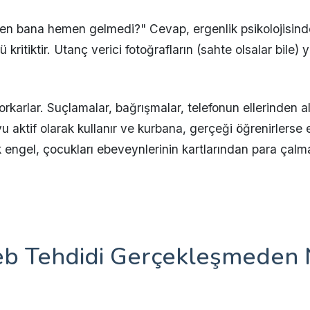
den bana hemen gelmedi?" Cevap, ergenlik psikolojisind
kritiktir. Utanç verici fotoğrafların (sahte olsalar bile)
rkarlar. Suçlamalar, bağrışmalar, telefonun ellerinden a
yu aktif olarak kullanır ve kurbana, gerçeği öğrenirlerse 
jik engel, çocukları ebeveynlerinin kartlarından para çal
eb Tehdidi Gerçekleşmeden 