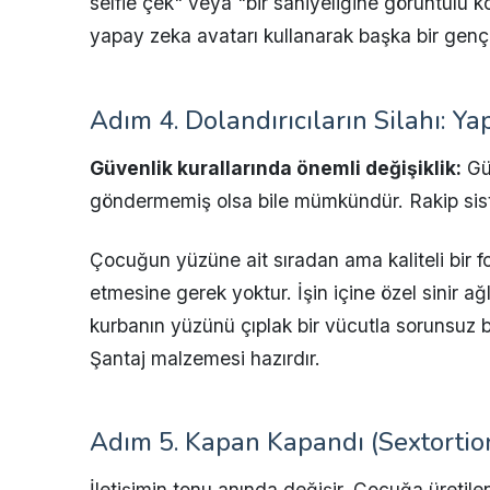
selfie çek" veya "bir saniyeliğine görüntülü 
yapay zeka avatarı kullanarak başka bir genç 
Adım 4. Dolandırıcıların Silahı: 
Güvenlik kurallarında önemli değişiklik:
Gün
göndermemiş olsa bile mümkündür. Rakip siste
Çocuğun yüzüne ait sıradan ama kaliteli bir 
etmesine gerek yoktur. İşin içine özel sinir ağ
kurbanın yüzünü çıplak bir vücutla sorunsuz bi
Şantaj malzemesi hazırdır.
Adım 5. Kapan Kapandı (Sextortio
İletişimin tonu anında değişir. Çocuğa üretil