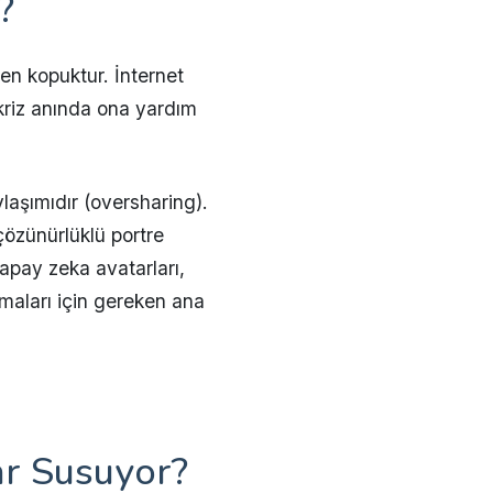
?
ten kopuktur. İnternet
 kriz anında ona yardım
aylaşımıdır (oversharing).
çözünürlüklü portre
yapay zeka avatarları,
rmaları için gereken ana
ar Susuyor?