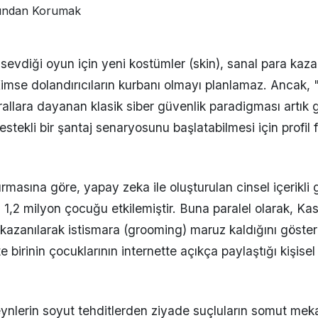
sevdiği oyun için yeni kostümler (skin), sanal para kaza
imse dolandırıcıların kurbanı olmayı planlamaz. Ancak,
allara dayanan klasik siber güvenlik paradigması artık geçe
tekli bir şantaj senaryosunu başlatabilmesi için profil 
sına göre, yapay zeka ile oluşturulan cinsel içerikli g
1,2 milyon çocuğu etkilemiştir. Buna paralel olarak, Kaspe
 kazanılarak istismara (grooming) maruz kaldığını göst
e birinin çocuklarının internette açıkça paylaştığı kişise
veynlerin soyut tehditlerden ziyade suçluların somut mek