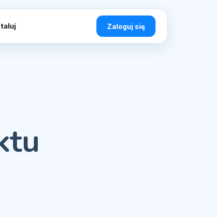
taluj
Zaloguj się
ktu