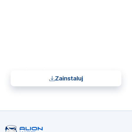
READY TO GET STARTED?
AlionWeb to więcej niż
narzędzie.
To spokój umysłu dla przyszłości Twoich dzieci i
Twojego bezpieczeństwa cyfrowego. Zainstaluj
AlionWeb już teraz – chroń to, co najważniejsze
– swoją rodzinę!
Zainstaluj