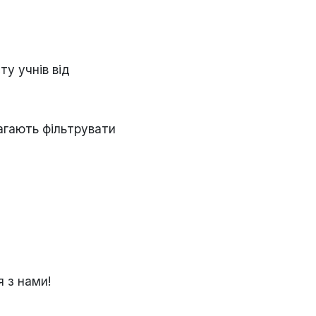
у учнів від
агають фільтрувати
я з нами!