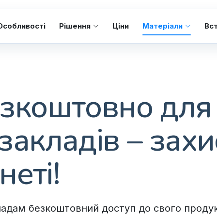
Особливості
Рішення
Ціни
Матеріали
Вс
езкоштовно для
акладів – захис
неті!
адам безкоштовний доступ до свого продукт