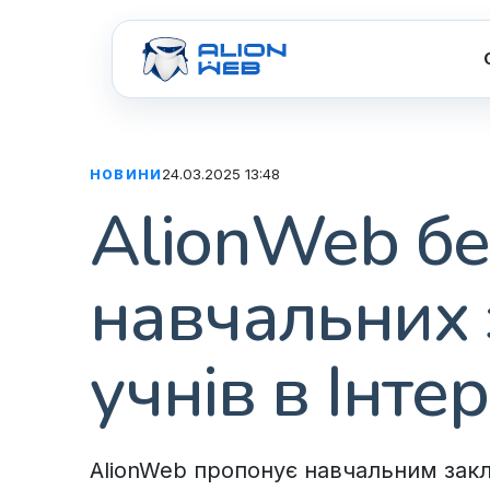
24.03.2025 13:48
НОВИНИ
AlionWeb б
навчальних з
учнів в Інтер
AlionWeb пропонує навчальним закл