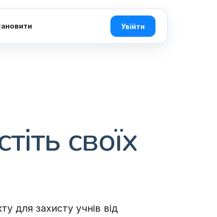
тановити
Увійти
тіть своїх
у для захисту учнів від