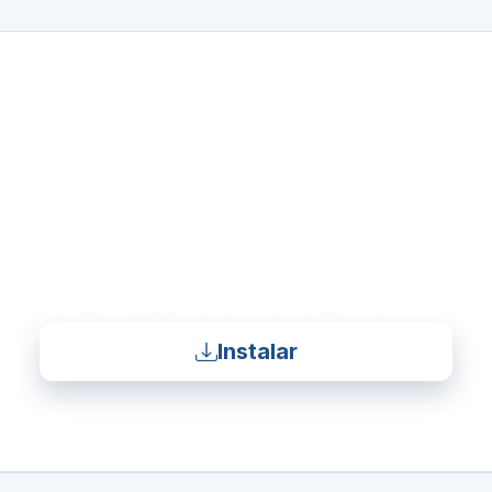
READY TO GET STARTED?
AlionWeb é mais do que
uma ferramenta.
É tranquilidade para o futuro dos seus filhos e
para a sua segurança digital. Instale o AlionWeb
hoje – proteja o que mais importa – sua família!
Instalar