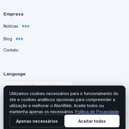
Empresa
Notícias
RSS
Blog
RSS
Contato
Language
Utilizamos cookies necessários para o funcionamento do
site e cookies analíticos opcionais para compreender a
utilização e melhorar o AlionWeb. Aceite todos ou
mantenha apenas os necessários.
Política de Privacidade
© 2026
AlionWeb
Apenas necessários
Aceitar todos
Todos os direitos reservados